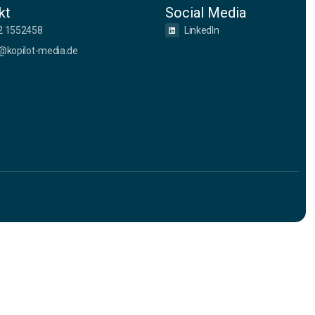
kt
Social Media
2 1552458
LinkedIn
@kopilot-media.de