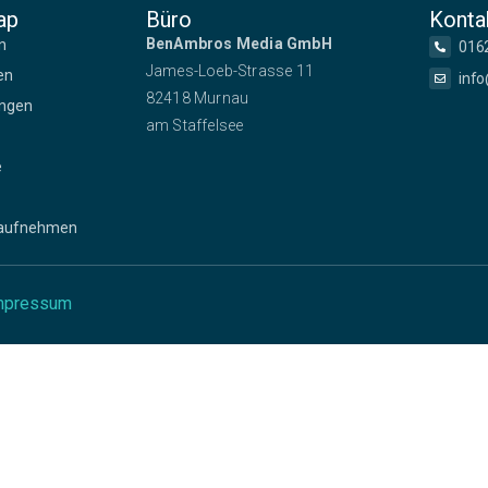
ap
Büro
Konta
BenAmbros Media GmbH
n
016
James-Loeb-Strasse 11
en
info
82418 Murnau
ngen
am Staffelsee
e
 aufnehmen
mpressum