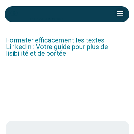
Skip
Men
to
Kontakt aufnehmen
content
Post
navigation
Formater efficacement les textes
LinkedIn : Votre guide pour plus de
lisibilité et de portée