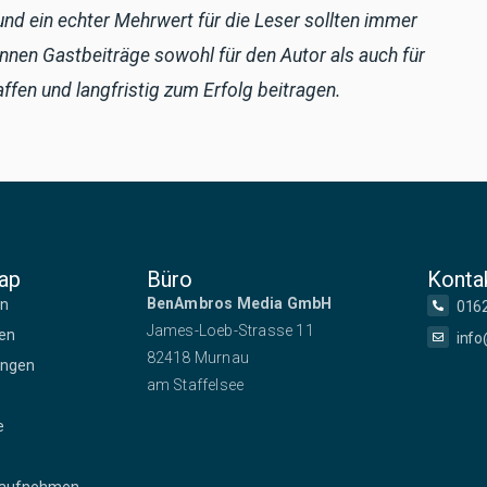
 und ein echter Mehrwert für die Leser sollten immer
nnen Gastbeiträge sowohl für den Autor als auch für
ffen und langfristig zum Erfolg beitragen.
ap
Büro
Konta
BenAmbros Media GmbH
en
016
James-Loeb-Strasse 11
ien
info
82418 Murnau
ungen
am Staffelsee
e
 aufnehmen