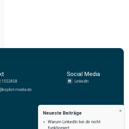
kt
Social Media
2 1552458
LinkedIn
@kopilot-media.de
×
Neueste Beiträge
Warum LinkedIn bei dir nicht
funktioniert