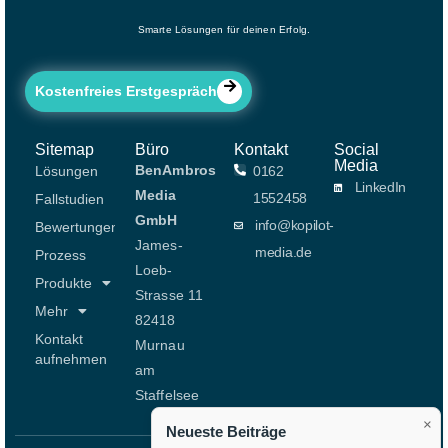
Smarte Lösungen für deinen Erfolg.
Kostenfreies Erstgespräch
Sitemap
Büro
Kontakt
Social
Media
BenAmbros
Lösungen
0162
LinkedIn
Media
1552458
Fallstudien
GmbH
info@kopilot-
Bewertungen
James-
media.de
Prozess
Loeb-
Produkte
Strasse 11
Mehr
82418
Kontakt
Murnau
aufnehmen
am
Staffelsee
×
Neueste Beiträge