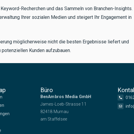
e Keyword-Recherchen und das Sammeln von Branchen-Insights.
rwaltung Ihrer sozialen Medien und steigert Ihr Engagement in
ierung möglicherweise nicht die besten Ergebnisse liefert und
zu potenziellen Kunden aufzubauen.
ap
Büro
Konta
BenAmbros Media GmbH
en
016
James-Loeb-Strasse 11
ien
info
82418 Murnau
ungen
am Staffelsee
e