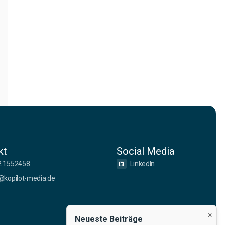
kt
Social Media
2 1552458
LinkedIn
@kopilot-media.de
×
Neueste Beiträge