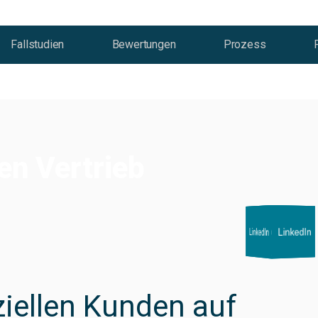
Fallstudien
Bewertungen
Prozess
en Vertrieb
LinkedIn
LinkedIn
LinkedIn
LinkedIn
LinkedIn
LinkedIn
LinkedIn
iellen Kunden auf