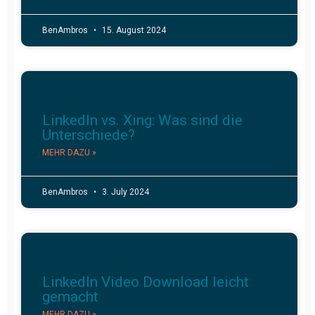
BenAmbros
15. August 2024
LinkedIn vs. Xing: Was sind die
Unterschiede?
MEHR DAZU »
BenAmbros
3. July 2024
LinkedIn Video Download leicht
gemacht
MEHR DAZU »