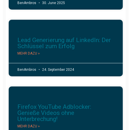
BenAmbros
30. June 2025
Lead Generierung auf LinkedIn: Der
Schlüssel zum Erfolg
MEHR DAZU »
BenAmbros
24. September 2024
Firefox YouTube Adblocker:
Genieße Videos ohne
Unterbrechung!
MEHR DAZU »