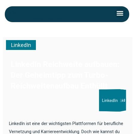
Skip
Men
to
Kontakt aufnehmen
content
LinkedIn
LinkedIn Reichweite aufbauen:
Der Geheimtipp zum Turbo-
Reichweitenaufbau Enthüllt
LinkedIn
LinkedIn
LinkedIn
LinkedIn
LinkedIn
LinkedIn ist eine der wichtigsten Plattformen für berufliche
Vernetzung und Karriereentwicklung. Doch wie kannst du