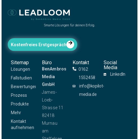
Smarte Lösungen für deinen Erfolg.
Kostenfreies Erstgespräch
Sitemap
Büro
Kontakt
Social
Media
BenAmbros
Lösungen
0162
LinkedIn
Media
1552458
Fallstudien
GmbH
info@kopilot-
Bewertungen
James-
media.de
Prozess
Loeb-
Produkte
Strasse 11
Mehr
82418
Kontakt
Murnau
aufnehmen
am
Staffelsee