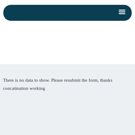
Skip
Me
to
Kontakt aufnehmen
content
There is no data to show. Please resubmit the form, thanks
concatination working