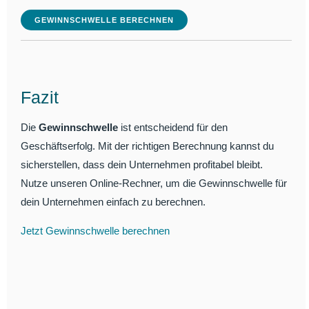
GEWINNSCHWELLE BERECHNEN
Fazit
Die
Gewinnschwelle
ist entscheidend für den
Geschäftserfolg. Mit der richtigen Berechnung kannst du
sicherstellen, dass dein Unternehmen profitabel bleibt.
Nutze unseren Online-Rechner, um die Gewinnschwelle für
dein Unternehmen einfach zu berechnen.
Jetzt Gewinnschwelle berechnen