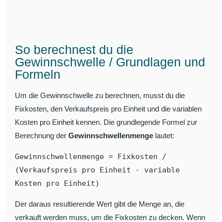
So berechnest du die
Gewinnschwelle / Grundlagen und
Formeln
Um die Gewinnschwelle zu berechnen, musst du die
Fixkosten, den Verkaufspreis pro Einheit und die variablen
Kosten pro Einheit kennen. Die grundlegende Formel zur
Berechnung der
Gewinnschwellenmenge
lautet:
Gewinnschwellenmenge = Fixkosten /
(Verkaufspreis pro Einheit - variable
Kosten pro Einheit)
Der daraus resultierende Wert gibt die Menge an, die
verkauft werden muss, um die Fixkosten zu decken. Wenn