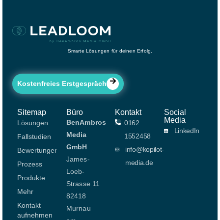
Smarte Lösungen für deinen Erfolg.
Kostenfreies Erstgespräch
Sitemap
Büro
Kontakt
Social
Media
BenAmbros
Lösungen
0162
LinkedIn
Media
1552458
Fallstudien
GmbH
info@kopilot-
Bewertungen
James-
media.de
Prozess
Loeb-
Produkte
Strasse 11
Mehr
82418
Kontakt
Murnau
aufnehmen