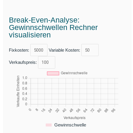
Break-Even-Analyse:
Gewinnschwellen Rechner
visualisieren
Fixkosten:
Variable Kosten:
Verkaufspreis:
Gewinnschwelle