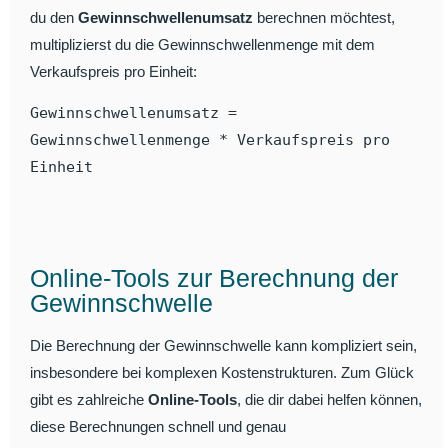
du den
Gewinnschwellenumsatz
berechnen möchtest,
multiplizierst du die Gewinnschwellenmenge mit dem
Verkaufspreis pro Einheit:
Gewinnschwellenumsatz =
Gewinnschwellenmenge * Verkaufspreis pro
Einheit
Online-Tools zur Berechnung der
Gewinnschwelle
Die Berechnung der Gewinnschwelle kann kompliziert sein,
insbesondere bei komplexen Kostenstrukturen. Zum Glück
gibt es zahlreiche
Online-Tools
, die dir dabei helfen können,
diese Berechnungen schnell und genau