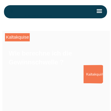
Skip
Men
to
Kontakt aufnehmen
content
Kaltakquise
Wie berechne ich die
Gewinnschwelle ?
Kaltakquise
Kaltakquise
Kaltakquise
Kaltakquise
Kaltakquise
Kaltakquise
Kaltakquise