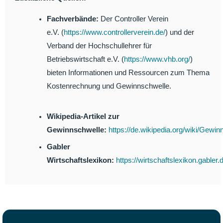
Fachverbände:
Der Controller Verein
e.V. (
https://www.controllerverein.de/
) und der
Verband der Hochschullehrer für
Betriebswirtschaft e.V. (
https://www.vhb.org/
)
bieten Informationen und Ressourcen zum Thema
Kostenrechnung und Gewinnschwelle.
Wikipedia-Artikel zur
Gewinnschwelle:
https://de.wikipedia.org/wiki/Gewin
Gabler
Wirtschaftslexikon:
https://wirtschaftslexikon.gabler.