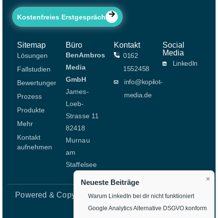
Kostenfreies Erstgespräch
Sitemap
Büro
Kontakt
Social
Media
BenAmbros
Lösungen
0162
LinkedIn
Media
1552458
Fallstudien
GmbH
info@kopilot-
Bewertungen
James-
media.de
Prozess
Loeb-
Produkte
Strasse 11
Mehr
82418
Kontakt
Murnau
aufnehmen
am
Staffelsee
×
Neueste Beiträge
Powered & Copyright © Ben Ambros Media
Impressu
Warum LinkedIn bei dir nicht funktioniert
GmbH
Google Analytics Alternative DSGVO konform
m