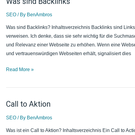
Was sind Backlinks
Was
sind
SEO
/ By
BenAmbros
Backlinks
Was sind Backlinks? Inhaltsverzeichnis Backlinks sind Link
verweisen. Ich denke, dass sie sehr wichtig für die Suchmas
und Relevanz einer Webseite zu erhöhen. Wenn eine Webseit
und vertrauenswürdigen Webseiten erhält, signalisiert dies
Read More »
Call to Aktion
Call
to
SEO
/ By
BenAmbros
Aktion
Was ist ein Call to Aktion? Inhaltsverzeichnis Ein Call to Ac