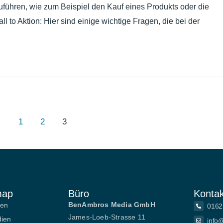
führen, wie zum Beispiel den Kauf eines Produkts oder die
l to Aktion: Hier sind einige wichtige Fragen, die bei der
1
2
3
map
Büro
Kontak
BenAmbros Media GmbH
gen
0162
James-Loeb-Strasse 11
dien
info