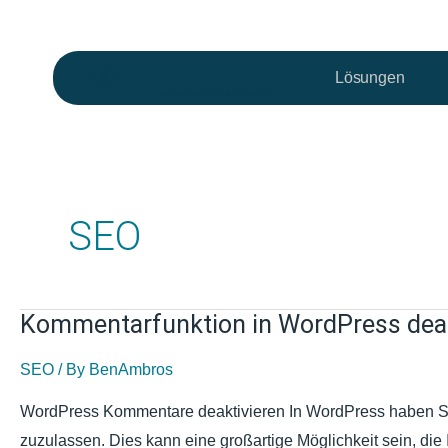
Skip
to
Lösungen
content
Post
pagination
SEO
Kommentarfunktion in WordPress deak
Kommentarfunktion
in
SEO
/ By
BenAmbros
WordPress
deaktivieren
WordPress Kommentare deaktivieren In WordPress haben Sie
zuzulassen. Dies kann eine großartige Möglichkeit sein, die 