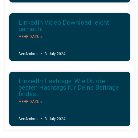
LinkedIn Video Download leicht
gemacht
MEHR DAZU »
BenAmbros
3. July 2024
LinkedIn Hashtags: Wie Du die
besten Hashtags für Deine Beiträge
findest
MEHR DAZU »
BenAmbros
3. July 2024