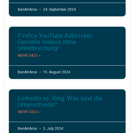
BenAmbros
24. September 2024
Firefox YouTube Adblocker:
Genieße Videos ohne
Unterbrechung!
MEHR DAZU »
BenAmbros
15. August 2024
LinkedIn vs. Xing: Was sind die
Unterschiede?
MEHR DAZU »
BenAmbros
3. July 2024