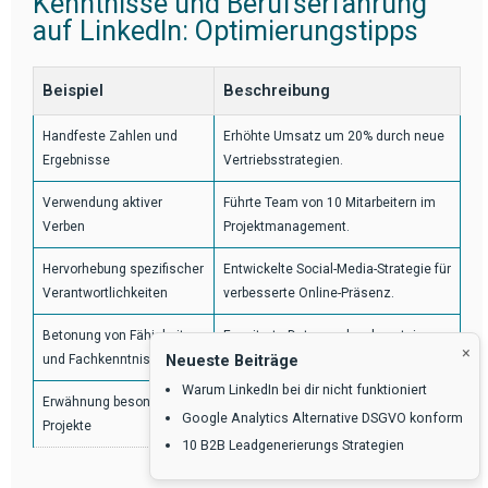
Kenntnisse und Berufserfahrung
auf LinkedIn: Optimierungstipps
Beispiel
Beschreibung
Handfeste Zahlen und
Erhöhte Umsatz um 20% durch neue
Ergebnisse
Vertriebsstrategien.
Verwendung aktiver
Führte Team von 10 Mitarbeitern im
Verben
Projektmanagement.
Hervorhebung spezifischer
Entwickelte Social-Media-Strategie für
Verantwortlichkeiten
verbesserte Online-Präsenz.
Betonung von Fähigkeiten
Erweiterte Datenanalysekenntnisse
×
Neueste Beiträge
und Fachkenntnissen
mit SQL und Python.
Warum LinkedIn bei dir nicht funktioniert
Erwähnung besonderer
Leitete Umstrukturierung, senkte
Google Analytics Alternative DSGVO konform
Projekte
Beschwerderate um 30%.
10 B2B Leadgenerierungs Strategien